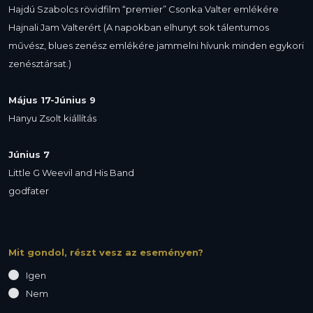
Hajdú Szabolcs rövidfilm “premier” Csonka Valter emlékére
Hajnali Jam Valterért (A napokban elhunyt sok tálentumos
művész, blues zenész emlékére jammelni hívunk minden egykori
zenésztársat.)
Május 17-Június 9
Hanyu Zsolt kiállítás
Június 7
Little G Weevil and His Band
godfater
Mit gondol, részt vesz az eseményen?
Igen
Nem