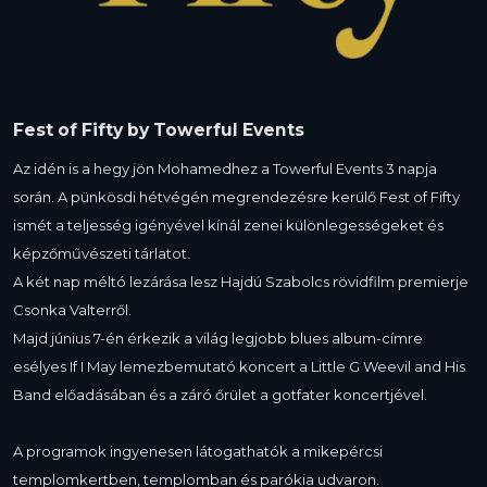
Fest of Fifty by Towerful Events
Az idén is a hegy jön Mohamedhez a Towerful Events 3 napja
során. A pünkösdi hétvégén megrendezésre kerülő Fest of Fifty
ismét a teljesség igényével kínál zenei különlegességeket és
képzőművészeti tárlatot.
A két nap méltó lezárása lesz Hajdú Szabolcs rövidfilm premierje
Csonka Valterről.
Majd június 7-én érkezik a világ legjobb blues album-címre
esélyes If I May lemezbemutató koncert a Little G Weevil and His
Band előadásában és a záró őrület a gotfater koncertjével.
A programok ingyenesen látogathatók a mikepércsi
templomkertben, templomban és parókia udvaron.