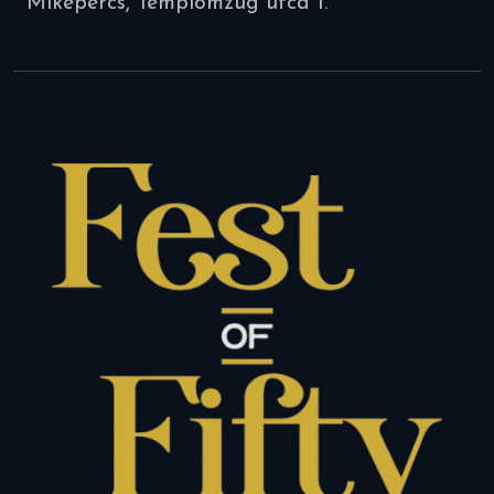
Mikepércs, Templomzug utca 1.